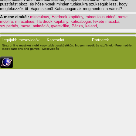
pusztítást okoz, és hőseinknek minden tudásukra szükségük lesz, hogy
megfékezzék őt. Vajon sikerül Katicabogárnak megmenteni a várost?
A mese cimkéi:
miraculous
,
Hardrock kapitány
,
miraculous videó
,
mese
mobilra
,
miraculous
,
Hardrock kapitány
,
katicabogár
,
fekete macska
,
szuperhős
,
mese
,
animáció
,
gyerekfilm
,
Párizs
,
kaland
,
Legújabb mesevideók
Kapcsolat
Partnerek
Nézz online meséket mobil vagy tablet eszközökön. Ingyen mesék és rajzfilmek - Free mobile,
tablet cartoons and games - Mesevideók