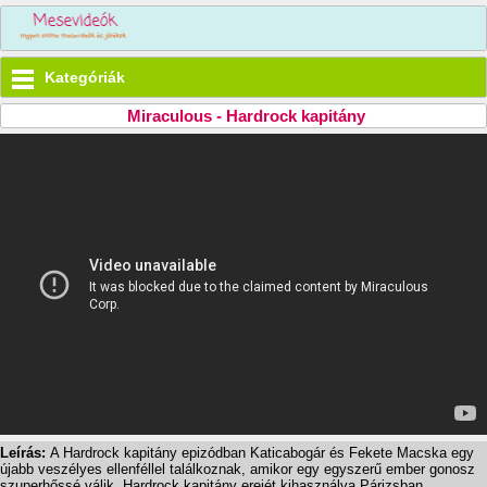
Kategóriák
Miraculous - Hardrock kapitány
Leírás:
A Hardrock kapitány epizódban Katicabogár és Fekete Macska egy
újabb veszélyes ellenféllel találkoznak, amikor egy egyszerű ember gonosz
szuperhőssé válik. Hardrock kapitány erejét kihasználva Párizsban