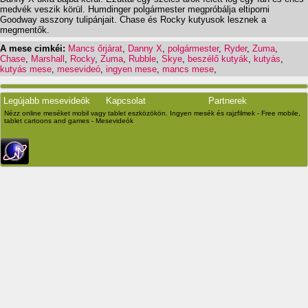
medvék veszik körül. Humdinger polgármester megpróbálja eltiporni
Goodway asszony tulipánjait. Chase és Rocky kutyusok lesznek a
megmentők.
A mese cimkéi:
Mancs őrjárat
,
Danny X
,
polgármester
,
Ryder
,
Zuma
,
Chase
,
Marshall
,
Rocky
,
Zuma
,
Rubble
,
Skye
,
beszélő kutyák
,
kutyás
,
kutyás mese
,
mesevideó
,
ingyen mese
,
mancs mese
,
Legújabb mesevideók
Kapcsolat
Partnerek
Nézz online meséket mobil vagy tablet eszközökön. Ingyen mesék és rajzfilmek - Free mobile,
tablet cartoons and games - Mesevideók