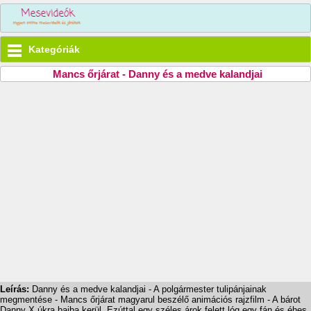
Kategóriák
Mancs őrjárat - Danny és a medve kalandjai
Leírás:
Danny és a medve kalandjai - A polgármester tulipánjainak
megmentése - Mancs őrjárat magyarul beszélő animációs rajzfilm - A bárot
Danny X úkra bajba kerül. Ezúttal egy széles árok felett lóg egy fán és éhes