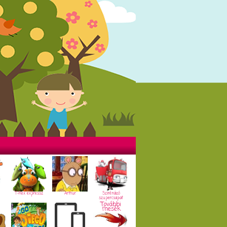
T-Rex expressz
Arthur
Szirénázó
szupercsapat
További
mesék