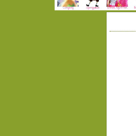
Csingiling
Spongyabob
BARBIE rajzfilmek
B