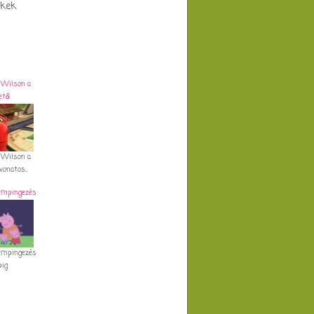
ekek
 Wilson a
ető
 Wilson a
onatos...
Kempingezés
Kempingezés
pig