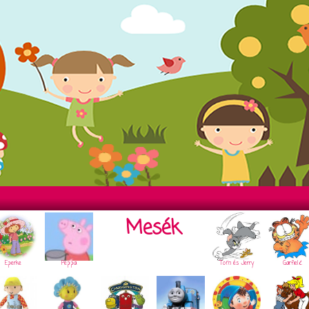
Mesék
Eperke
Peppa
Tom és Jerry
Garfield