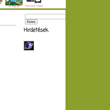
Mesevideók mobilra
Go! Diego, go!
Hirdetések