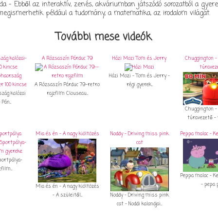
bda - Ebből az interaktív, zenés, akváriumban játszódó sorozatból a gyer
megismerhetik például a tudomány, a matematika, az irodalom világát.
További mese videók
zág kalózai-
A Rózsaszín Párduc 79
Házi Mozi Tom és Jerry
Chuggington -
0 kincse
túravez
Házi Mozi - Tom és Jerry -
A Rózsaszín Párduc 79-retro
régi gyerek...
zág kalózai
rajzfilm Clouseau...
Pán...
Chuggington -
túravezető - v
Sportpálya
Mia és én - A nagy kiöltözés
Noddy - Driving miss pink
Peppa malac - 
cat
Sportpálya-
film...
Peppa malac - 
- pepa 
Mia és én - A nagy kiöltözés
- A szüleitől...
Noddy - Driving miss pink
cat - Noddi kalandjai...