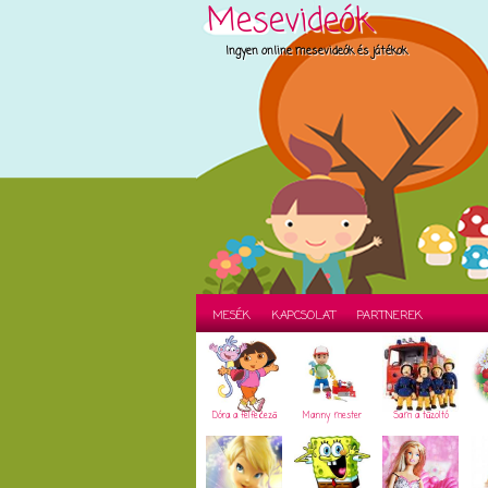
Mesevideók
Ingyen online mesevideók és játékok
MESÉK
KAPCSOLAT
PARTNEREK
Dóra a felfedező
Manny mester
Sam a tűzoltó