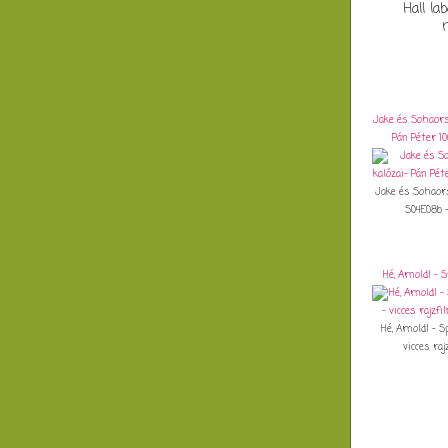
Hall la
Jake és Sohaors
Pán Péter 10
Jake és Sohaors
S04E08b - 
Hé, Arnold! - 
Hé, Arnold! - 
vicces rajz