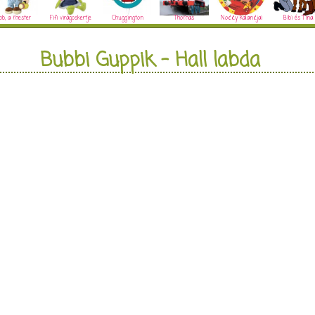
ob, a mester
Fifi virágoskertje
Chuggington
Thomas
Noddy kalandjai
Bibi és Tina
Bubbi Guppik - Hall labda