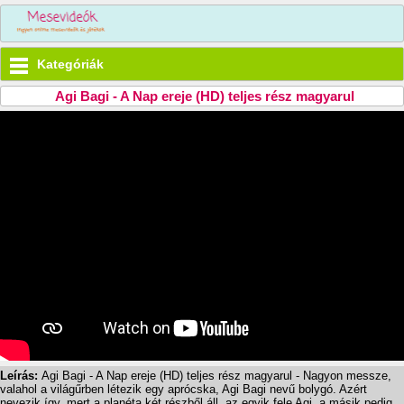
Kategóriák
Agi Bagi - A Nap ereje (HD) teljes rész magyarul
Leírás:
Agi Bagi - A Nap ereje (HD) teljes rész magyarul - Nagyon messze,
valahol a világűrben létezik egy aprócska, Agi Bagi nevű bolygó. Azért
nevezik így, mert a planéta két részből áll, az egyik fele Agi, a másik pedig