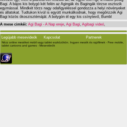
Bagi. A bájos kis bolygó két felén az Agingák és Bagingák törzse osztozik
egymással. Mindkét törzs nagy odafigyeléssel gondozza a helyi növényeket
és állatokat. Tudtukon kívül is együtt munkálkodnak, hogy megőrizzék Agi
Bagi közös ökoszisztémáját. A bolygón él egy kis csínytevő, Bumbl
A mese cimkéi:
Agi Bagi - A Nap ereje
,
Agi Bagi
,
Agibagi videó
,
Legújabb mesevideók
Kapcsolat
Partnerek
Nézz online meséket mobil vagy tablet eszközökön. Ingyen mesék és rajzfilmek - Free mobile,
tablet cartoons and games - Mesevideók